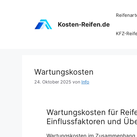
Zum
Inhalt
Reifenart
springen
Kosten-Reifen.de
KFZ-Reif
Wartungskosten
24. Oktober 2025
von
Info
Wartungskosten für Reif
Einflussfaktoren und Übe
Wartungskosten im Zusammenhang mi