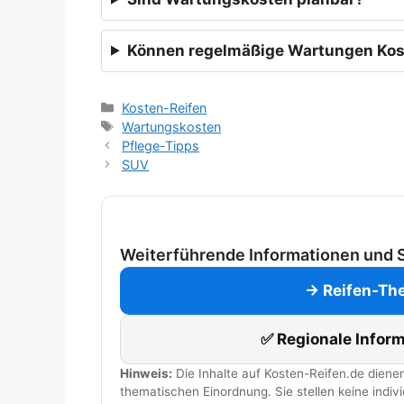
Können regelmäßige Wartungen Kos
Kategorien
Kosten-Reifen
Schlagwörter
Wartungskosten
Pflege-Tipps
SUV
Weiterführende Informationen und 
→ Reifen-The
✅ Regionale Infor
Hinweis:
Die Inhalte auf Kosten-Reifen.de dienen
thematischen Einordnung. Sie stellen keine indivi