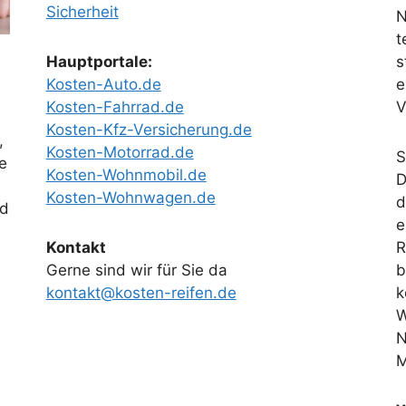
Sicherheit
N
t
Hauptportale:
s
Kosten-Auto.de
e
Kosten-Fahrrad.de
V
Kosten-Kfz-Versicherung.de
,
Kosten-Motorrad.de
S
e
Kosten-Wohnmobil.de
D
Kosten-Wohnwagen.de
d
nd
e
Kontakt
R
Gerne sind wir für Sie da
b
kontakt@kosten-reifen.de
k
W
N
M