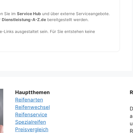
en Sie im
Service Hub
und über externe Serviceangebote.
r
Dienstleistung-A-Z.de
bereitgestellt werden.
te-Links ausgestaltet sein. Für Sie entstehen keine
Hauptthemen
R
Reifenarten
Reifenwechsel
D
Reifenservice
a
Spezialreifen
u
Preisvergleich
R