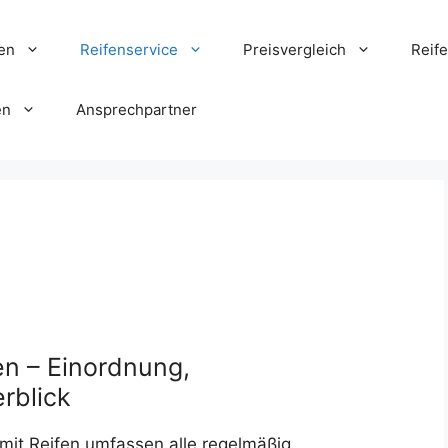
en
Reifenservice
Preisvergleich
Reif
en
Ansprechpartner
en – Einordnung,
rblick
t Reifen umfassen alle regelmäßig