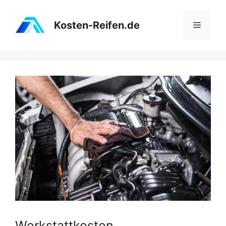
Zum
Inhalt
Kosten-Reifen.de
Menü
springen
Werkstattkosten