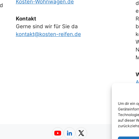
Kosten-Wohnwagen.de
d
nd
e
Kontakt
R
Gerne sind wir für Sie da
b
kontakt@kosten-reifen.de
k
W
N
M
W
A
K
Um dir ein 
Geräteinfor
Technologie
auf dieser W
zurückziehs
YouTube
LinkedIn
X (Twitter)