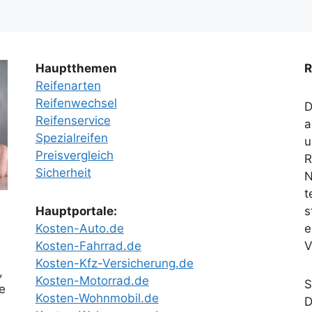
Hauptthemen
R
Reifenarten
Reifenwechsel
D
Reifenservice
a
Spezialreifen
u
Preisvergleich
R
Sicherheit
N
t
Hauptportale:
s
Kosten-Auto.de
e
Kosten-Fahrrad.de
V
Kosten-Kfz-Versicherung.de
,
Kosten-Motorrad.de
S
e
Kosten-Wohnmobil.de
D